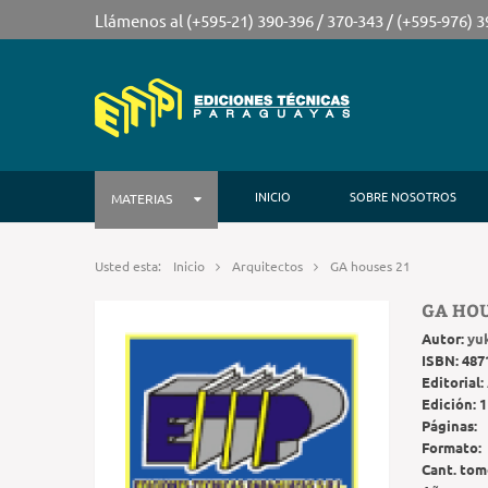
Llámenos al (+595-21) 390-396 / 370-343 / (+595-976) 
INICIO
SOBRE NOSOTROS
MATERIAS
Usted esta:
Inicio
Arquitectos
GA houses 21
GA HOU
Autor:
yu
ISBN:
487
Editorial:
Edición:
1
Páginas:
Formato:
Cant. tom