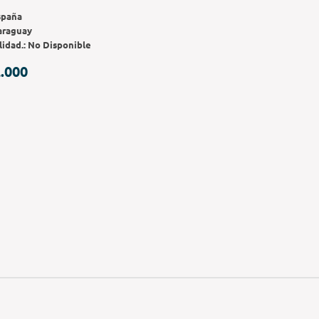
spaña
araguay
lidad.:
No Disponible
.000