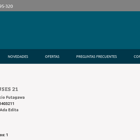
395-320
NOVEDADES
OFERTAS
PREGUNTAS FRECUENTES
CO
SES 21
kio Futagawa
1403211
Ada Edita
os:
1