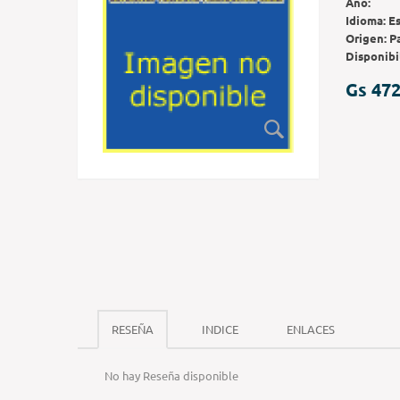
Año:
Idioma:
E
Origen:
P
Disponibi
Gs 472
RESEÑA
INDICE
ENLACES
No hay Reseña disponible