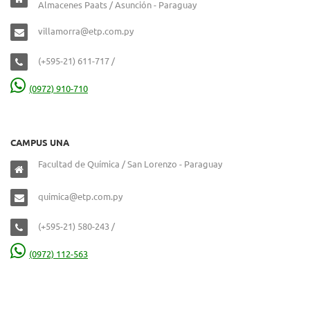
Almacenes Paats / Asunción - Paraguay
villamorra@etp.com.py
(+595-21) 611-717 /
(0972) 910-710
CAMPUS UNA
Facultad de Química / San Lorenzo - Paraguay
quimica@etp.com.py
(+595-21) 580-243 /
(0972) 112-563