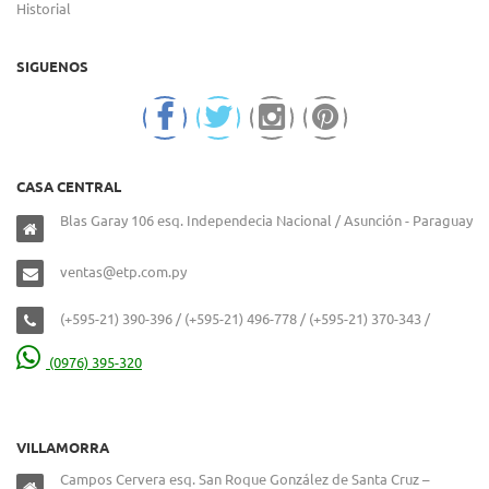
Historial
SIGUENOS
CASA CENTRAL
Blas Garay 106 esq. Independecia Nacional / Asunción - Paraguay
ventas@etp.com.py
(+595-21) 390-396 / (+595-21) 496-778 / (+595-21) 370-343 /
(0976) 395-320
VILLAMORRA
Campos Cervera esq. San Roque González de Santa Cruz –