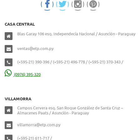
CASA CENTRAL
Blas Garay 106 esq. Independecia Nacional / Asunción - Paraguay
ventas@etp.com.py
(+595-21) 390-396 / (+595-21) 496-778 / (+595-21) 370-343 /
(0976) 395-320
VILLAMORRA
Campos Cervera esq. San Roque González de Santa Cruz –
Almacenes Paats / Asunción - Paraguay
villamorra@etp.com.py
(+595-21) 611-717 /