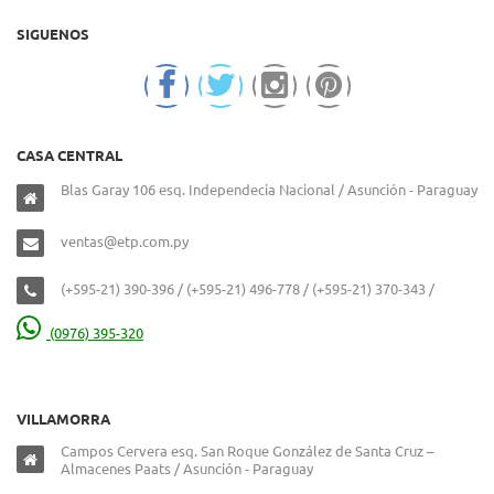
SIGUENOS
CASA CENTRAL
Blas Garay 106 esq. Independecia Nacional / Asunción - Paraguay
ventas@etp.com.py
(+595-21) 390-396 / (+595-21) 496-778 / (+595-21) 370-343 /
(0976) 395-320
VILLAMORRA
Campos Cervera esq. San Roque González de Santa Cruz –
Almacenes Paats / Asunción - Paraguay