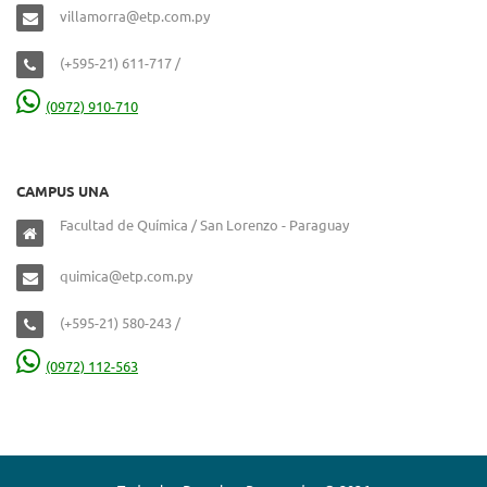
villamorra@etp.com.py
(+595-21) 611-717 /
(0972) 910-710
CAMPUS UNA
Facultad de Química / San Lorenzo - Paraguay
quimica@etp.com.py
(+595-21) 580-243 /
(0972) 112-563