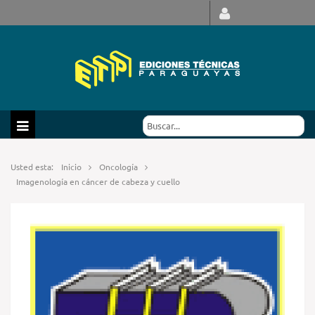
Usted esta:
Inicio
Oncología
Imagenología en cáncer de cabeza y cuello