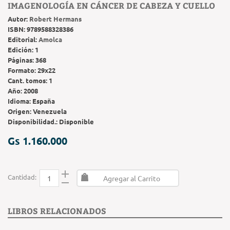
IMAGENOLOGÍA EN CÁNCER DE CABEZA Y CUELLO
Autor:
Robert Hermans
ISBN:
9789588328386
Editorial:
Amolca
Edición:
1
Páginas:
368
Formato:
29x22
Cant. tomos:
1
Año:
2008
Idioma:
España
Origen:
Venezuela
Disponibilidad.:
Disponible
Gs 1.160.000
Cantidad:
Agregar al Carrito
LIBROS RELACIONADOS