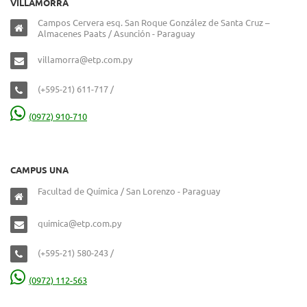
VILLAMORRA
Campos Cervera esq. San Roque González de Santa Cruz –
Almacenes Paats / Asunción - Paraguay
villamorra@etp.com.py
(+595-21) 611-717 /
(0972) 910-710
CAMPUS UNA
Facultad de Química / San Lorenzo - Paraguay
quimica@etp.com.py
(+595-21) 580-243 /
(0972) 112-563