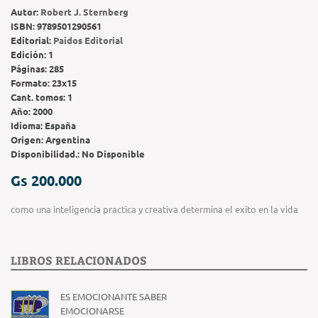
Autor:
Robert J. Sternberg
ISBN:
9789501290561
Editorial:
Paidos Editorial
Edición:
1
Páginas:
285
Formato:
23x15
Cant. tomos:
1
Año:
2000
Idioma:
España
Origen:
Argentina
Disponibilidad.:
No Disponible
Gs 200.000
como una inteligencia practica y creativa determina el exito en la vida
LIBROS RELACIONADOS
ES EMOCIONANTE SABER
EMOCIONARSE