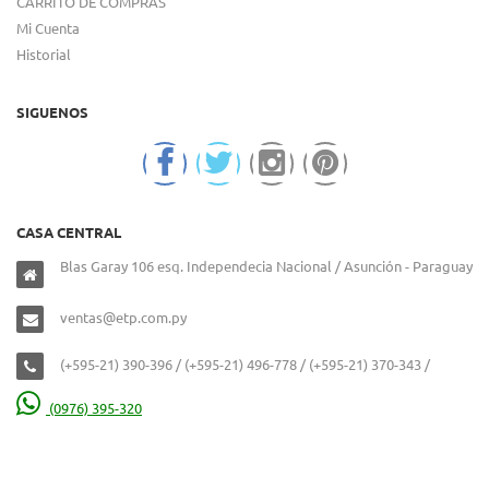
CARRITO DE COMPRAS
Mi Cuenta
Historial
SIGUENOS
CASA CENTRAL
Blas Garay 106 esq. Independecia Nacional / Asunción - Paraguay
ventas@etp.com.py
(+595-21) 390-396 / (+595-21) 496-778 / (+595-21) 370-343 /
(0976) 395-320