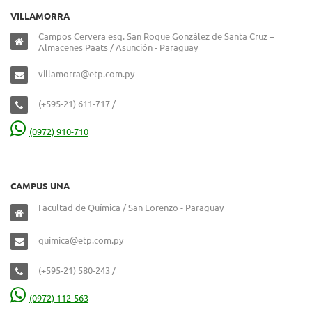
VILLAMORRA
Campos Cervera esq. San Roque González de Santa Cruz –
Almacenes Paats / Asunción - Paraguay
villamorra@etp.com.py
(+595-21) 611-717 /
(0972) 910-710
CAMPUS UNA
Facultad de Química / San Lorenzo - Paraguay
quimica@etp.com.py
(+595-21) 580-243 /
(0972) 112-563