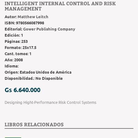
INTELLIGENT INTERNAL CONTROL AND RISK
MANAGEMENT
Autor:
Matthew Leitch
ISBN:
9780566087998
Editorial:
Gower Publishing Company
Edición:
1
Páginas:
253
Formato:
25x17.5
Cant. tomos:
1
Año:
2008
Idioma:
Origen:
Estados Unidos de América
Disponibilidad.:
No Disponible
Gs 6.640.000
Designing Hight-Performance Risk Control Systems
LIBROS RELACIONADOS