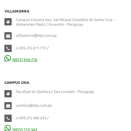
VILLAMORRA
Campos Cervera esq. San Roque González de Santa Cruz –
Almacenes Paats / Asunción - Paraguay
villamorra@etp.com.py
(+595-21) 611-717 /
(0972) 910-710
CAMPUS UNA
Facultad de Química / San Lorenzo - Paraguay
quimica@etp.com.py
(+595-21) 580-243 /
(0972) 112-563