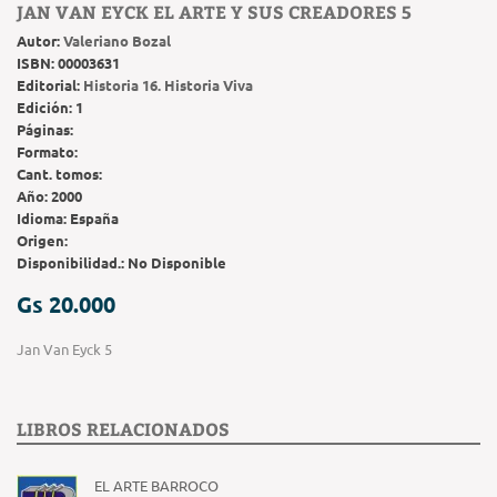
JAN VAN EYCK EL ARTE Y SUS CREADORES 5
Autor:
Valeriano Bozal
ISBN:
00003631
Editorial:
Historia 16. Historia Viva
Edición:
1
Páginas:
Formato:
Cant. tomos:
Año:
2000
Idioma:
España
Origen:
Disponibilidad.:
No Disponible
Gs 20.000
Jan Van Eyck 5
LIBROS RELACIONADOS
EL ARTE BARROCO