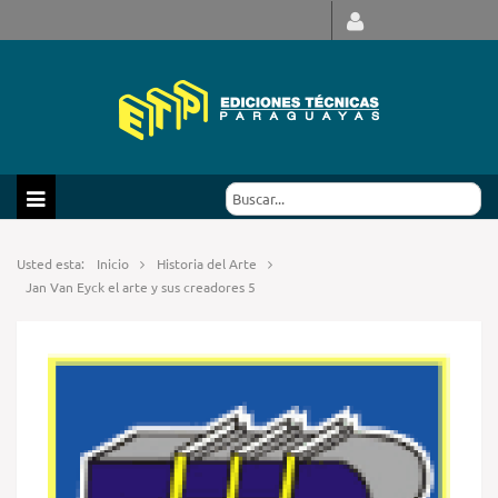
Usted esta:
Inicio
Historia del Arte
Jan Van Eyck el arte y sus creadores 5