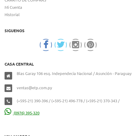
Mi Cuenta
Historial
SIGUENOS
CASA CENTRAL
Blas Garay 106 esq. Independecia Nacional / Asunción - Paraguay
ventas@etp.com.py
(+595-21) 390-396 / (+595-21) 496-778 / (+595-21) 370-343 /
(0976) 395-320