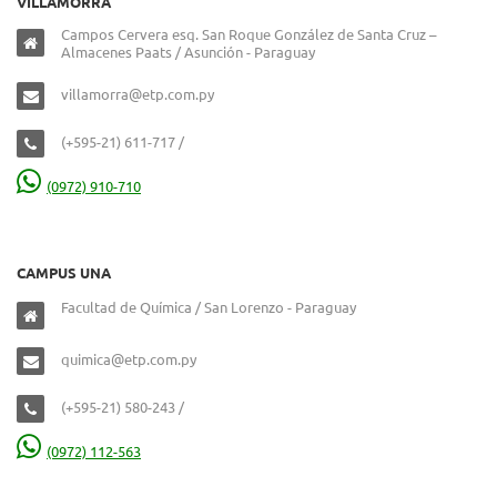
VILLAMORRA
Campos Cervera esq. San Roque González de Santa Cruz –
Almacenes Paats / Asunción - Paraguay
villamorra@etp.com.py
(+595-21) 611-717 /
(0972) 910-710
CAMPUS UNA
Facultad de Química / San Lorenzo - Paraguay
quimica@etp.com.py
(+595-21) 580-243 /
(0972) 112-563