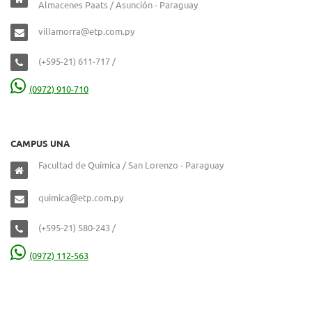
Almacenes Paats / Asunción - Paraguay
villamorra@etp.com.py
(+595-21) 611-717 /
(0972) 910-710
CAMPUS UNA
Facultad de Química / San Lorenzo - Paraguay
quimica@etp.com.py
(+595-21) 580-243 /
(0972) 112-563