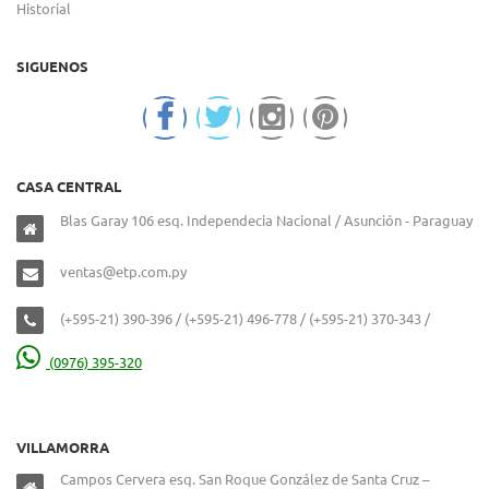
Historial
SIGUENOS
CASA CENTRAL
Blas Garay 106 esq. Independecia Nacional / Asunción - Paraguay
ventas@etp.com.py
(+595-21) 390-396 / (+595-21) 496-778 / (+595-21) 370-343 /
(0976) 395-320
VILLAMORRA
Campos Cervera esq. San Roque González de Santa Cruz –