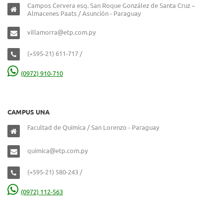
Campos Cervera esq. San Roque González de Santa Cruz –
Almacenes Paats / Asunción - Paraguay
villamorra@etp.com.py
(+595-21) 611-717 /
(0972) 910-710
CAMPUS UNA
Facultad de Química / San Lorenzo - Paraguay
quimica@etp.com.py
(+595-21) 580-243 /
(0972) 112-563