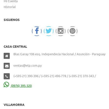
Mi Cuenta
Historial
SIGUENOS
CASA CENTRAL
Blas Garay 106 esq. Independecia Nacional / Asunción - Paraguay
ventas@etp.com.py
(+595-21) 390-396 / (+595-21) 496-778 / (+595-21) 370-343 /
(0976) 395-320
VILLAMORRA