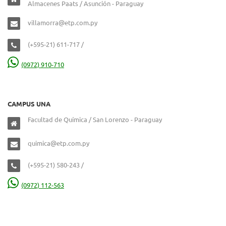
Almacenes Paats / Asunción - Paraguay
villamorra@etp.com.py
(+595-21) 611-717 /
(0972) 910-710
CAMPUS UNA
Facultad de Química / San Lorenzo - Paraguay
quimica@etp.com.py
(+595-21) 580-243 /
(0972) 112-563