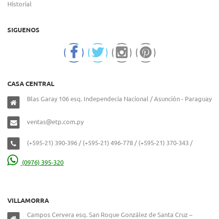
Historial
SIGUENOS
CASA CENTRAL
Blas Garay 106 esq. Independecia Nacional / Asunción - Paraguay
ventas@etp.com.py
(+595-21) 390-396 / (+595-21) 496-778 / (+595-21) 370-343 /
(0976) 395-320
VILLAMORRA
Campos Cervera esq. San Roque González de Santa Cruz –