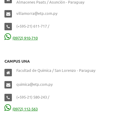
Almacenes Paats / Asunción - Paraguay
villamorra@etp.com.py
(+595-21) 611-717 /
(0972) 910-710
CAMPUS UNA
Facultad de Química / San Lorenzo - Paraguay
quimica@etp.com.py
(+595-21) 580-243 /
(0972) 112-563