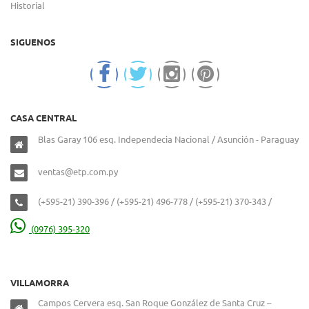
Historial
SIGUENOS
CASA CENTRAL
Blas Garay 106 esq. Independecia Nacional / Asunción - Paraguay
ventas@etp.com.py
(+595-21) 390-396 / (+595-21) 496-778 / (+595-21) 370-343 /
(0976) 395-320
VILLAMORRA
Campos Cervera esq. San Roque González de Santa Cruz –