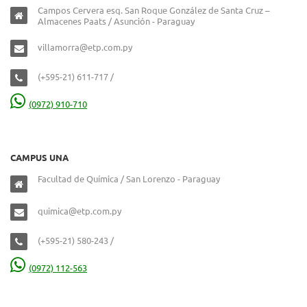
Campos Cervera esq. San Roque González de Santa Cruz –
Almacenes Paats / Asunción - Paraguay
villamorra@etp.com.py
(+595-21) 611-717 /
(0972) 910-710
CAMPUS UNA
Facultad de Química / San Lorenzo - Paraguay
quimica@etp.com.py
(+595-21) 580-243 /
(0972) 112-563