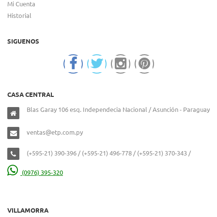
Mi Cuenta
Historial
SIGUENOS
CASA CENTRAL
Blas Garay 106 esq. Independecia Nacional / Asunción - Paraguay
ventas@etp.com.py
(+595-21) 390-396 / (+595-21) 496-778 / (+595-21) 370-343 /
(0976) 395-320
VILLAMORRA