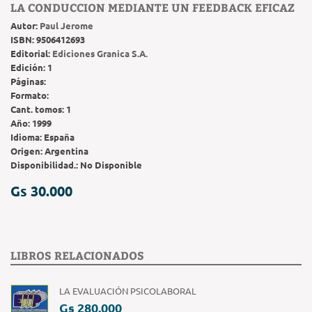
LA CONDUCCION MEDIANTE UN FEEDBACK EFICAZ
Autor:
Paul Jerome
ISBN:
9506412693
Editorial:
Ediciones Granica S.A.
Edición:
1
Páginas:
Formato:
Cant. tomos:
1
Año:
1999
Idioma:
España
Origen:
Argentina
Disponibilidad.:
No Disponible
Gs 30.000
LIBROS RELACIONADOS
LA EVALUACIÓN PSICOLABORAL
Gs 280.000