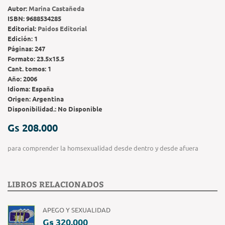
Autor:
Marina Castañeda
ISBN:
9688534285
Editorial:
Paidos Editorial
Edición:
1
Páginas:
247
Formato:
23.5x15.5
Cant. tomos:
1
Año:
2006
Idioma:
España
Origen:
Argentina
Disponibilidad.:
No Disponible
Gs 208.000
para comprender la homsexualidad desde dentro y desde afuera
LIBROS RELACIONADOS
APEGO Y SEXUALIDAD
Gs 320.000