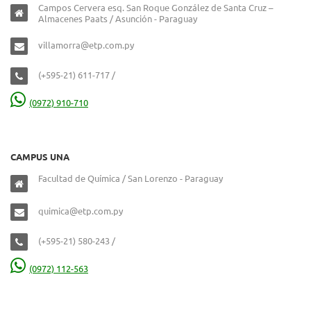
Campos Cervera esq. San Roque González de Santa Cruz –
Almacenes Paats / Asunción - Paraguay
villamorra@etp.com.py
(+595-21) 611-717 /
(0972) 910-710
CAMPUS UNA
Facultad de Química / San Lorenzo - Paraguay
quimica@etp.com.py
(+595-21) 580-243 /
(0972) 112-563