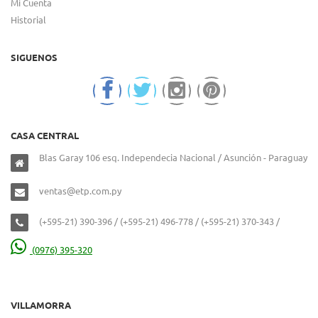
Mi Cuenta
Historial
SIGUENOS
CASA CENTRAL
Blas Garay 106 esq. Independecia Nacional / Asunción - Paraguay
ventas@etp.com.py
(+595-21) 390-396 / (+595-21) 496-778 / (+595-21) 370-343 /
(0976) 395-320
VILLAMORRA