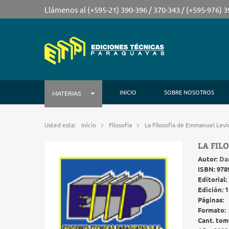
Llámenos al (+595-21) 390-396 / 370-343 / (+595-976) 
INICIO
SOBRE NOSOTROS
MATERIAS
Usted esta:
Inicio
Filosofía
La Filosofia de Emmanuel Levi
LA FIL
Autor:
Dan
ISBN:
978
Editorial:
Edición:
1
Páginas:
Formato:
Cant. tom