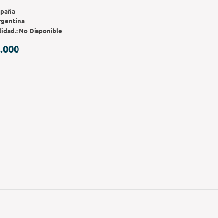
spaña
rgentina
lidad.:
No Disponible
.000