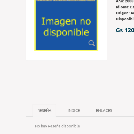
Año:
2008
Idioma:
E
Origen:
A
Disponibi
Gs 120
RESEÑA
INDICE
ENLACES
No hay Reseña disponible