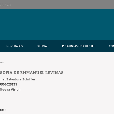
395-320
NOVEDADES
OFERTAS
PREGUNTAS FRECUENTES
CO
nas
OSOFIA DE EMMANUEL LEVINAS
iel Salvatore Schiffer
9506025731
Nueva Vision
os:
1