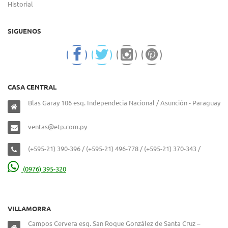
Historial
SIGUENOS
CASA CENTRAL
Blas Garay 106 esq. Independecia Nacional / Asunción - Paraguay
ventas@etp.com.py
(+595-21) 390-396 / (+595-21) 496-778 / (+595-21) 370-343 /
(0976) 395-320
VILLAMORRA
Campos Cervera esq. San Roque González de Santa Cruz –