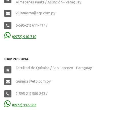
Almacenes Paats / Asunción - Paraguay
villamorra@etp.com.py
(+595-21) 611-717 /
(0972) 910-710
CAMPUS UNA
Facultad de Química / San Lorenzo - Paraguay
quimica@etp.com.py
(+595-21) 580-243 /
(0972) 112-563