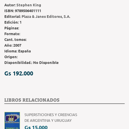
Autor:
Stephen King
ISBN:
9789506401111
Editorial:
Plaza & Janes Editores, S.A.
Edición:
1
Páginas:
Formato:
Cant. tomos:
Año:
2007
Idioma:
España
Origen:
Disponibilidad.:
No Disponible
Gs 192.000
LIBROS RELACIONADOS
SUPERSTICIONES Y CREENCIAS
DE ARGENTINA Y URUGUAY
Gs 15.000