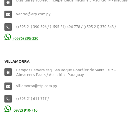
ventas@etp.com.py
(+595-21) 390-396 / (+595-21) 496-778 / (+595-21) 370-343 /
(0976) 395-320
VILLAMORRA
Campos Cervera esq. San Roque González de Santa Cruz –
Almacenes Paats / Asunción - Paraguay
villamorra@etp.com.py
(+595-21) 611-717 /
(0972) 910-710