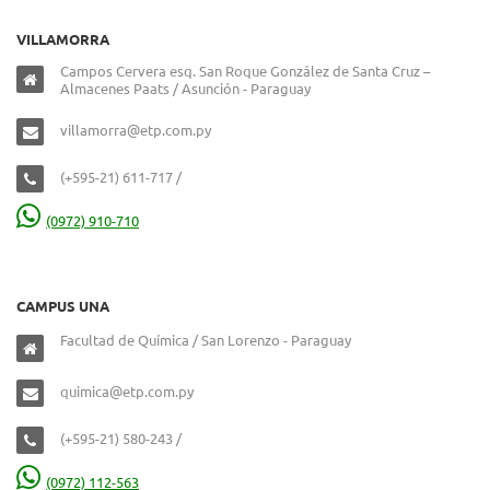
VILLAMORRA
Campos Cervera esq. San Roque González de Santa Cruz –
Almacenes Paats / Asunción - Paraguay
villamorra@etp.com.py
(+595-21) 611-717 /
(0972) 910-710
CAMPUS UNA
Facultad de Química / San Lorenzo - Paraguay
quimica@etp.com.py
(+595-21) 580-243 /
(0972) 112-563