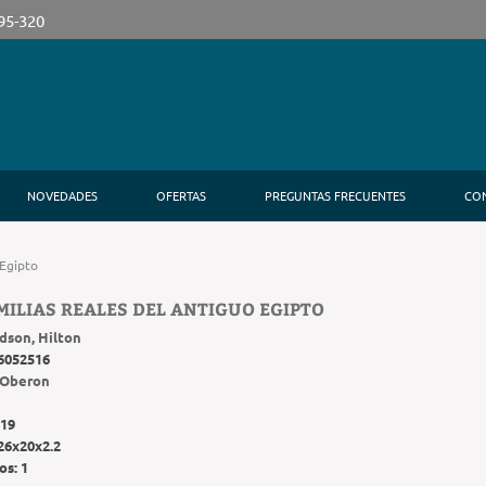
395-320
NOVEDADES
OFERTAS
PREGUNTAS FRECUENTES
CO
 Egipto
MILIAS REALES DEL ANTIGUO EGIPTO
dson, Hilton
6052516
Oberon
19
26x20x2.2
os:
1