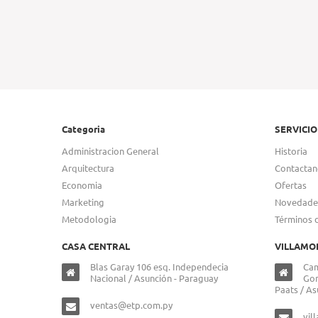
Categoria
SERVICIO
Administracion General
Historia
Arquitectura
Contactan
Economia
Ofertas
Marketing
Novedade
Metodologia
Términos 
CASA CENTRAL
VILLAMO
Blas Garay 106 esq. Independecia
Cam
Nacional / Asunción - Paraguay
Gon
Paats / As
ventas@etp.com.py
vil