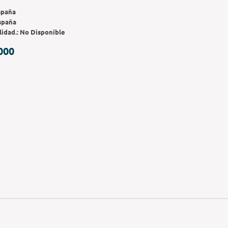
spaña
spaña
lidad.:
No Disponible
000