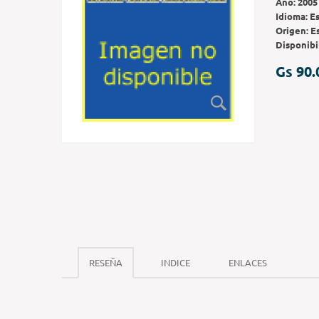
Año:
2005
Idioma:
E
Origen:
E
Disponibi
Gs 90.
RESEÑA
INDICE
ENLACES