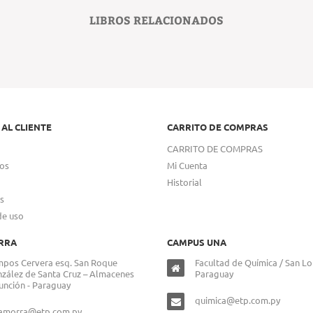
LIBROS RELACIONADOS
 AL CLIENTE
CARRITO DE COMPRAS
CARRITO DE COMPRAS
os
Mi Cuenta
Historial
s
de uso
RRA
CAMPUS UNA
pos Cervera esq. San Roque
Facultad de Química / San Lo
zález de Santa Cruz – Almacenes
Paraguay
unción - Paraguay
quimica@etp.com.py
lamorra@etp.com.py