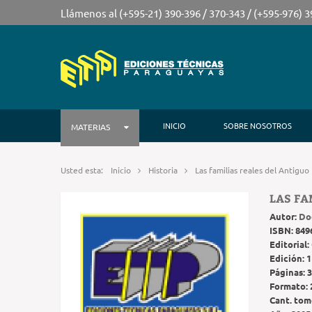
Llámenos al (+595-21) 390-396 / 370-343 / (+595-976) 
INICIO
SOBRE NOSOTROS
MATERIAS
Usted esta:
Inicio
Historia
Las familias reales del Antiguo
LAS FA
Autor:
Do
ISBN:
849
Editorial:
Edición:
1
Páginas:
3
Formato:
Cant. tom