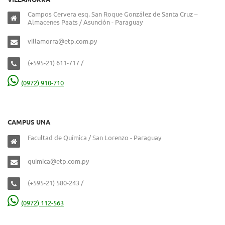
Campos Cervera esq. San Roque González de Santa Cruz –
Almacenes Paats / Asunción - Paraguay
villamorra@etp.com.py
(+595-21) 611-717 /
(0972) 910-710
CAMPUS UNA
Facultad de Química / San Lorenzo - Paraguay
quimica@etp.com.py
(+595-21) 580-243 /
(0972) 112-563