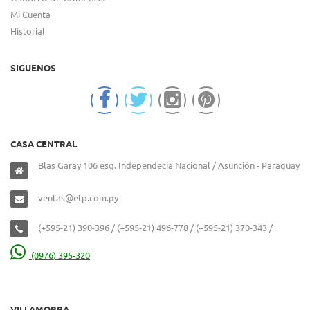
Mi Cuenta
Historial
SIGUENOS
CASA CENTRAL
Blas Garay 106 esq. Independecia Nacional / Asunción - Paraguay
ventas@etp.com.py
(+595-21) 390-396 / (+595-21) 496-778 / (+595-21) 370-343 /
(0976) 395-320
VILLAMORRA