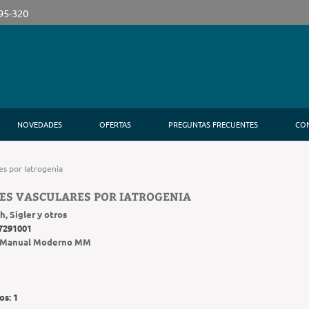
395-320
NOVEDADES
OFERTAS
PREGUNTAS FRECUENTES
CO
es por Iatrogenia
ES VASCULARES POR IATROGENIA
h, Sigler y otros
7291001
Manual Moderno MM
os:
1