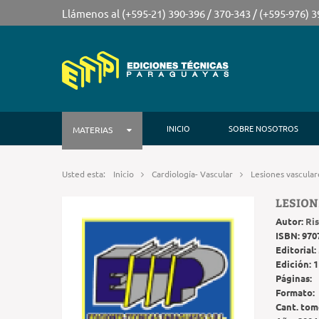
Llámenos al (+595-21) 390-396 / 370-343 / (+595-976) 
INICIO
SOBRE NOSOTROS
MATERIAS
Usted esta:
Inicio
Cardiología- Vascular
Lesiones vascular
LESION
Autor:
Ris
ISBN:
970
Editorial:
Edición:
1
Páginas:
Formato:
Cant. tom