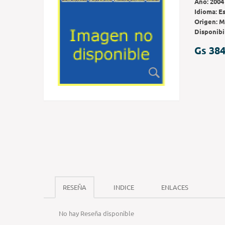
Año:
2004
Idioma:
E
Origen:
M
Disponibi
Gs 384
RESEÑA
INDICE
ENLACES
No hay Reseña disponible