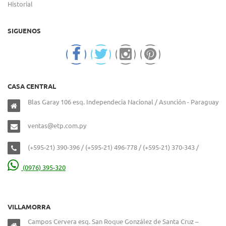
Historial
SIGUENOS
CASA CENTRAL
Blas Garay 106 esq. Independecia Nacional / Asunción - Paraguay
ventas@etp.com.py
(+595-21) 390-396 / (+595-21) 496-778 / (+595-21) 370-343 /
(0976) 395-320
VILLAMORRA
Campos Cervera esq. San Roque González de Santa Cruz –