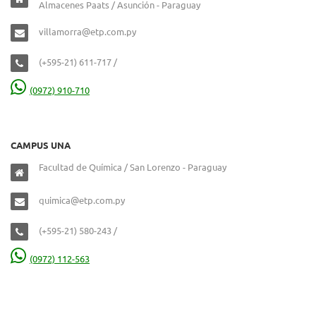
Almacenes Paats / Asunción - Paraguay
villamorra@etp.com.py
(+595-21) 611-717 /
(0972) 910-710
CAMPUS UNA
Facultad de Química / San Lorenzo - Paraguay
quimica@etp.com.py
(+595-21) 580-243 /
(0972) 112-563