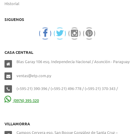
Historial
SIGUENOS
CASA CENTRAL
Blas Garay 106 esq. Independecia Nacional / Asunción - Paraguay
ventas@etp.com.py
(+595-21) 390-396 / (+595-21) 496-778 / (+595-21) 370-343 /
(0976) 395-320
VILLAMORRA
Campos Cervera esq. San Roque González de Santa Cruz –