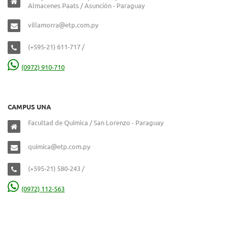
Almacenes Paats / Asunción - Paraguay
villamorra@etp.com.py
(+595-21) 611-717 /
(0972) 910-710
CAMPUS UNA
Facultad de Química / San Lorenzo - Paraguay
quimica@etp.com.py
(+595-21) 580-243 /
(0972) 112-563