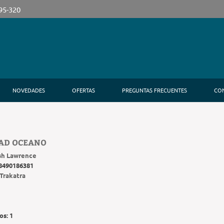
395-320
NOVEDADES
OFERTAS
PREGUNTAS FRECUENTES
CO
TAD OCEANO
sh Lawrence
8490186381
Trakatra
os:
1