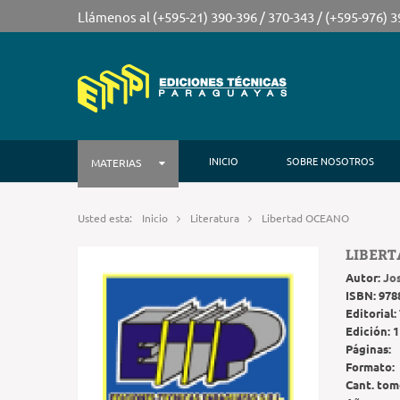
Llámenos al (+595-21) 390-396 / 370-343 / (+595-976) 
INICIO
SOBRE NOSOTROS
MATERIAS
Usted esta:
Inicio
Literatura
Libertad OCEANO
LIBER
Autor:
Jo
ISBN:
978
Editorial:
Edición:
1
Páginas:
Formato:
Cant. tom