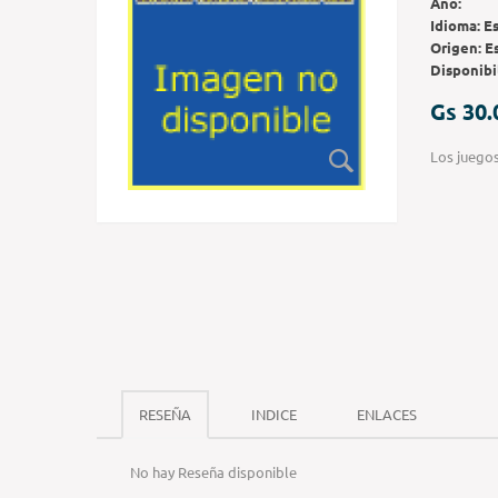
Año:
Idioma:
E
Origen:
E
Disponibi
Gs 30.
Los juegos
RESEÑA
INDICE
ENLACES
No hay Reseña disponible