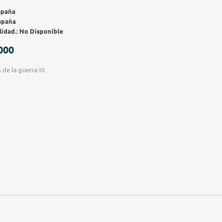
spaña
spaña
lidad.:
No Disponible
000
 de la guerra III