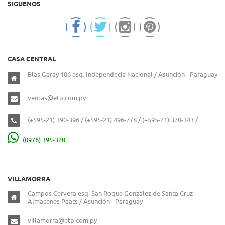
SIGUENOS
CASA CENTRAL
Blas Garay 106 esq. Independecia Nacional / Asunción - Paraguay
ventas@etp.com.py
(+595-21) 390-396 / (+595-21) 496-778 / (+595-21) 370-343 /
(0976) 395-320
VILLAMORRA
Campos Cervera esq. San Roque González de Santa Cruz –
Almacenes Paats / Asunción - Paraguay
villamorra@etp.com.py