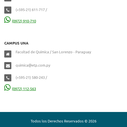
(+595-21) 611-717 /
(0972) 910-710
CAMPUS UNA
Facultad de Química / San Lorenzo - Paraguay
quimica@etp.com.py
(+595-21) 580-243 /
(0972) 112-563
Todos los Derechos Reservados © 2026