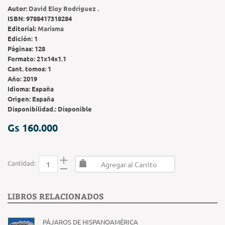
Autor:
David Eloy Rodríguez .
ISBN:
9788417318284
Editorial:
Marisma
Edición:
1
Páginas:
128
Formato:
21x14x1.1
Cant. tomos:
1
Año:
2019
Idioma:
España
Origen:
España
Disponibilidad.:
Disponible
Gs 160.000
Cantidad:
Agregar al Carrito
LIBROS RELACIONADOS
PÁJAROS DE HISPANOAMÉRICA