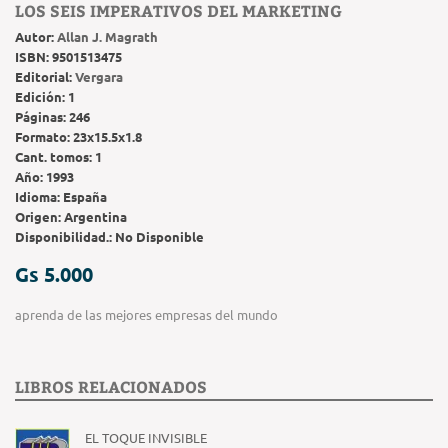
LOS SEIS IMPERATIVOS DEL MARKETING
Autor:
Allan J. Magrath
ISBN:
9501513475
Editorial:
Vergara
Edición:
1
Páginas:
246
Formato:
23x15.5x1.8
Cant. tomos:
1
Año:
1993
Idioma:
España
Origen:
Argentina
Disponibilidad.:
No Disponible
Gs 5.000
aprenda de las mejores empresas del mundo
LIBROS RELACIONADOS
EL TOQUE INVISIBLE