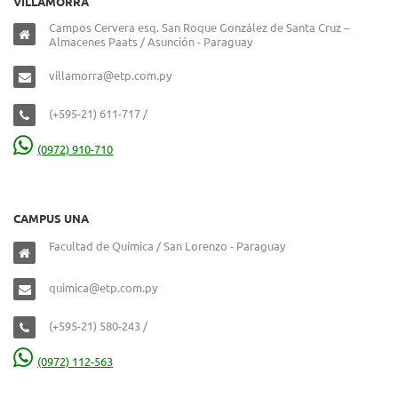
VILLAMORRA
Campos Cervera esq. San Roque González de Santa Cruz –
Almacenes Paats / Asunción - Paraguay
villamorra@etp.com.py
(+595-21) 611-717 /
(0972) 910-710
CAMPUS UNA
Facultad de Química / San Lorenzo - Paraguay
quimica@etp.com.py
(+595-21) 580-243 /
(0972) 112-563