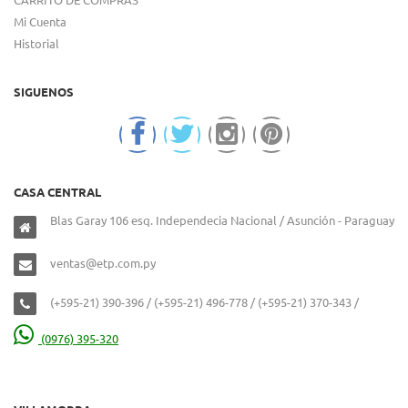
Mi Cuenta
Historial
SIGUENOS
CASA CENTRAL
Blas Garay 106 esq. Independecia Nacional / Asunción - Paraguay
ventas@etp.com.py
(+595-21) 390-396 / (+595-21) 496-778 / (+595-21) 370-343 /
(0976) 395-320