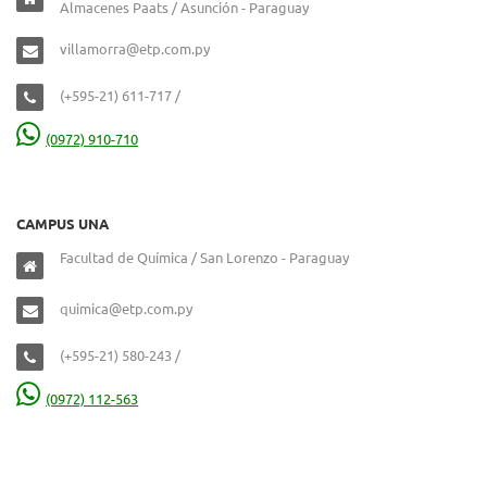
Almacenes Paats / Asunción - Paraguay
villamorra@etp.com.py
(+595-21) 611-717 /
(0972) 910-710
CAMPUS UNA
Facultad de Química / San Lorenzo - Paraguay
quimica@etp.com.py
(+595-21) 580-243 /
(0972) 112-563