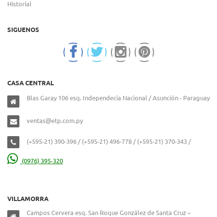
Historial
SIGUENOS
CASA CENTRAL
Blas Garay 106 esq. Independecia Nacional / Asunción - Paraguay
ventas@etp.com.py
(+595-21) 390-396 / (+595-21) 496-778 / (+595-21) 370-343 /
(0976) 395-320
VILLAMORRA
Campos Cervera esq. San Roque González de Santa Cruz –