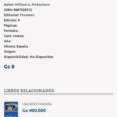
Autor:
William A. McEachern
ISBN:
9687529512
Editorial:
Thomson
Edición:
4
Páginas:
Formato:
Cant. tomos:
Año:
Idioma:
España
Origen:
Disponibilidad.:
No Disponible
Gs 0
LIBROS RELACIONADOS
MACROECONOMÍA
Gs 400.000