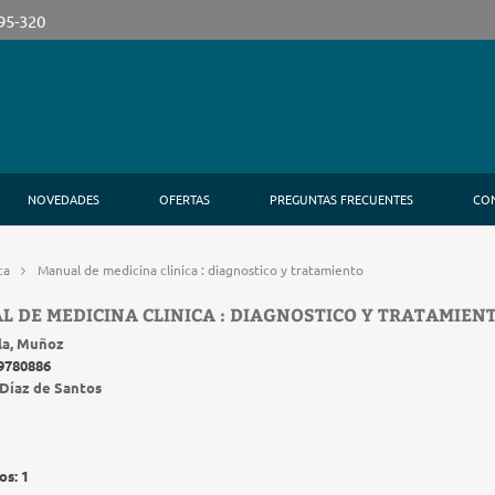
395-320
NOVEDADES
OFERTAS
PREGUNTAS FRECUENTES
CO
ca
Manual de medicina clinica : diagnostico y tratamiento
 DE MEDICINA CLINICA : DIAGNOSTICO Y TRATAMIEN
lla, Muñoz
9780886
Díaz de Santos
os:
1