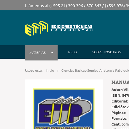
Llámenos al (+595-21) 390-396 / 370-343 / (+595-976) 
INICIO
SOBRE NOSOTROS
MATERIAS
Usted esta:
Inicio
Ciencias Basicas-Semiol. Anatomia Patologi
MANUAL
Autor:
Vi
ISBN:
847
Editorial:
Edición:
2
Páginas:
Formato:
Cant. tom