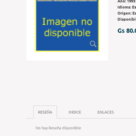
Año:
1993
Idioma:
E
Origen:
E
Disponibi
Gs 80.
RESEÑA
INDICE
ENLACES
No hay Reseña disponible