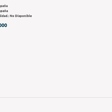
spaña
spaña
lidad.:
No Disponible
000