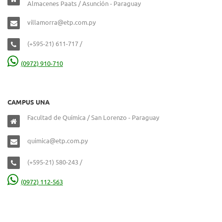
Almacenes Paats / Asunción - Paraguay
villamorra@etp.com.py
(+595-21) 611-717 /
(0972) 910-710
CAMPUS UNA
Facultad de Química / San Lorenzo - Paraguay
quimica@etp.com.py
(+595-21) 580-243 /
(0972) 112-563