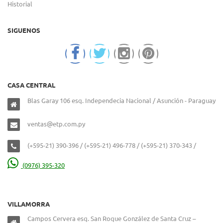
Historial
SIGUENOS
CASA CENTRAL
Blas Garay 106 esq. Independecia Nacional / Asunción - Paraguay
ventas@etp.com.py
(+595-21) 390-396 / (+595-21) 496-778 / (+595-21) 370-343 /
(0976) 395-320
VILLAMORRA
Campos Cervera esq. San Roque González de Santa Cruz –