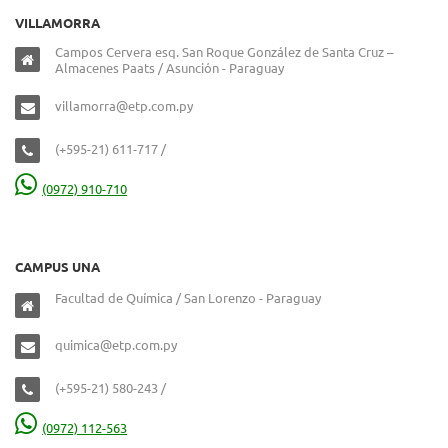
VILLAMORRA
Campos Cervera esq. San Roque González de Santa Cruz –
Almacenes Paats / Asunción - Paraguay
villamorra@etp.com.py
(+595-21) 611-717 /
(0972) 910-710
CAMPUS UNA
Facultad de Química / San Lorenzo - Paraguay
quimica@etp.com.py
(+595-21) 580-243 /
(0972) 112-563