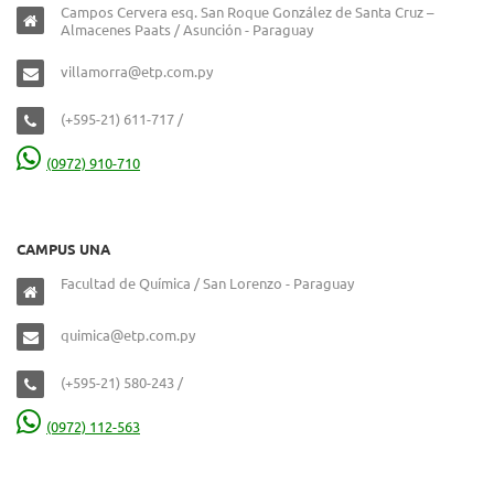
Campos Cervera esq. San Roque González de Santa Cruz –
Almacenes Paats / Asunción - Paraguay
villamorra@etp.com.py
(+595-21) 611-717 /
(0972) 910-710
CAMPUS UNA
Facultad de Química / San Lorenzo - Paraguay
quimica@etp.com.py
(+595-21) 580-243 /
(0972) 112-563