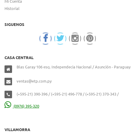
Mi Cuenta
Historial
SIGUENOS
CASA CENTRAL
Blas Garay 106 esq. Independecia Nacional / Asunción - Paraguay
ventas@etp.com.py
(+595-21) 390-396 / (+595-21) 496-778 / (+595-21) 370-343 /
(0976) 395-320
VILLAMORRA