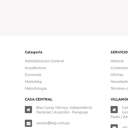
Categoria
SERVICIO
Administracion General
Historia
Arquitectura
Contactan
Economia
Ofertas
Marketing
Novedade
Metodologia
Términos 
CASA CENTRAL
VILLAMO
Blas Garay 106 esq. Independecia
Cam
Nacional / Asunción - Paraguay
Gon
Paats / As
ventas@etp.com.py
vil