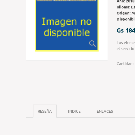
Año:
2018
Idioma:
E
Origen:
M
Disponibi
Gs 184
Los elemen
el servici
Cantidad:
RESEÑA
INDICE
ENLACES