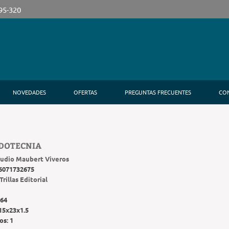
395-320
NOVEDADES
OFERTAS
PREGUNTAS FRECUENTES
CO
DOTECNIA
audio Maubert Viveros
6071732675
Trillas Editorial
64
15x23x1.5
os:
1