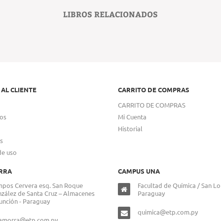
LIBROS RELACIONADOS
 AL CLIENTE
CARRITO DE COMPRAS
CARRITO DE COMPRAS
os
Mi Cuenta
Historial
s
de uso
RRA
CAMPUS UNA
pos Cervera esq. San Roque
Facultad de Química / San Lo
zález de Santa Cruz – Almacenes
Paraguay
unción - Paraguay
quimica@etp.com.py
lamorra@etp.com.py