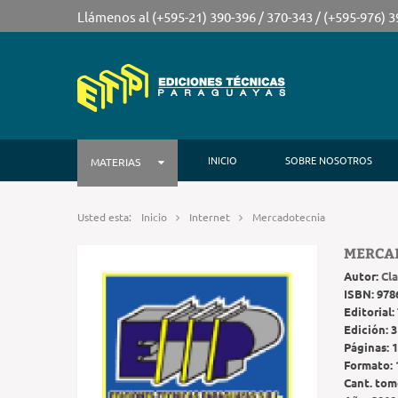
Llámenos al (+595-21) 390-396 / 370-343 / (+595-976) 
INICIO
SOBRE NOSOTROS
MATERIAS
Usted esta:
Inicio
Internet
Mercadotecnia
MERCA
Autor:
Cl
ISBN:
978
Editorial:
Edición:
3
Páginas:
1
Formato:
Cant. tom