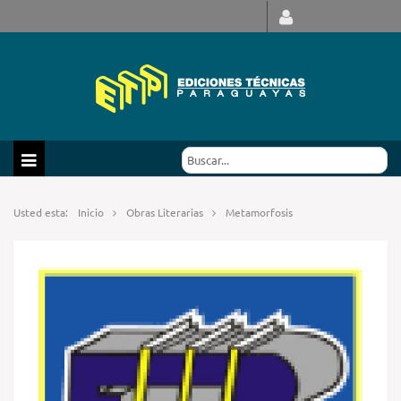
Usted esta:
Inicio
Obras Literarias
Metamorfosis