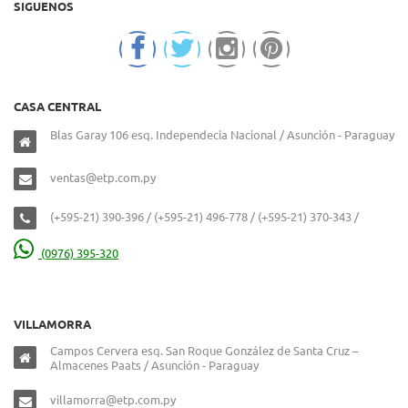
SIGUENOS
CASA CENTRAL
Blas Garay 106 esq. Independecia Nacional / Asunción - Paraguay
ventas@etp.com.py
(+595-21) 390-396 / (+595-21) 496-778 / (+595-21) 370-343 /
(0976) 395-320
VILLAMORRA
Campos Cervera esq. San Roque González de Santa Cruz –
Almacenes Paats / Asunción - Paraguay
villamorra@etp.com.py