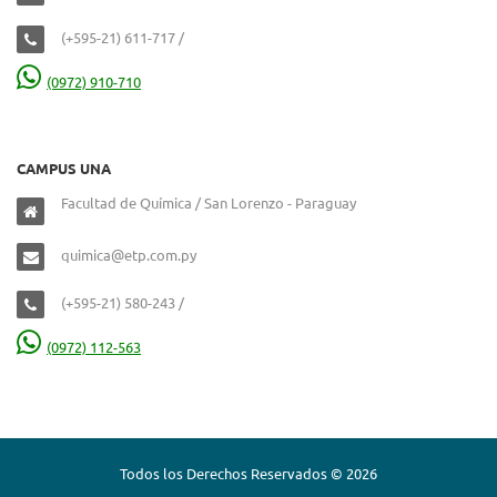
(+595-21) 611-717 /
(0972) 910-710
CAMPUS UNA
Facultad de Química / San Lorenzo - Paraguay
quimica@etp.com.py
(+595-21) 580-243 /
(0972) 112-563
Todos los Derechos Reservados © 2026