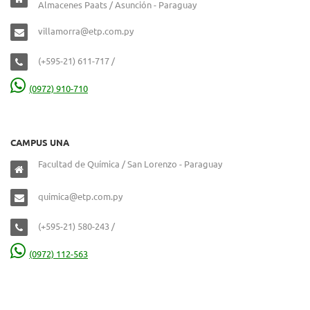
Almacenes Paats / Asunción - Paraguay
villamorra@etp.com.py
(+595-21) 611-717 /
(0972) 910-710
CAMPUS UNA
Facultad de Química / San Lorenzo - Paraguay
quimica@etp.com.py
(+595-21) 580-243 /
(0972) 112-563