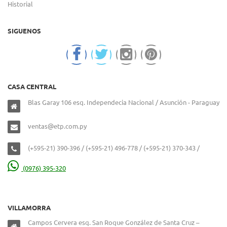
Historial
SIGUENOS
CASA CENTRAL
Blas Garay 106 esq. Independecia Nacional / Asunción - Paraguay
ventas@etp.com.py
(+595-21) 390-396 / (+595-21) 496-778 / (+595-21) 370-343 /
(0976) 395-320
VILLAMORRA
Campos Cervera esq. San Roque González de Santa Cruz –