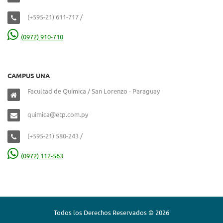
(+595-21) 611-717 /
(0972) 910-710
CAMPUS UNA
Facultad de Química / San Lorenzo - Paraguay
quimica@etp.com.py
(+595-21) 580-243 /
(0972) 112-563
Todos los Derechos Reservados © 2026