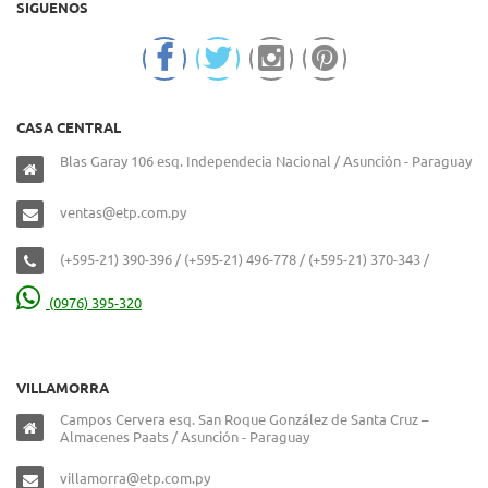
SIGUENOS
CASA CENTRAL
Blas Garay 106 esq. Independecia Nacional / Asunción - Paraguay
ventas@etp.com.py
(+595-21) 390-396 / (+595-21) 496-778 / (+595-21) 370-343 /
(0976) 395-320
VILLAMORRA
Campos Cervera esq. San Roque González de Santa Cruz –
Almacenes Paats / Asunción - Paraguay
villamorra@etp.com.py