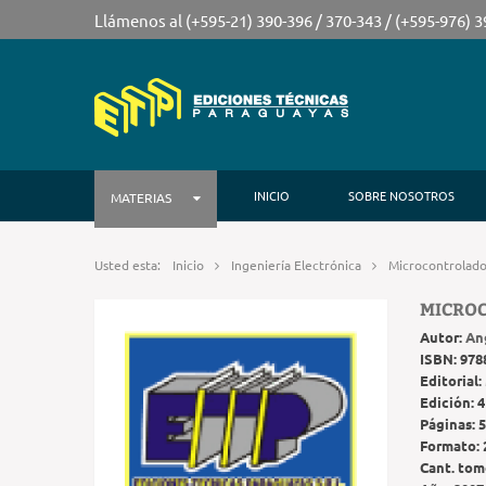
Llámenos al (+595-21) 390-396 / 370-343 / (+595-976) 
INICIO
SOBRE NOSOTROS
MATERIAS
Usted esta:
Inicio
Ingeniería Electrónica
Microcontrolado
MICRO
Autor:
An
ISBN:
978
Editorial:
Edición:
4
Páginas:
5
Formato:
Cant. tom