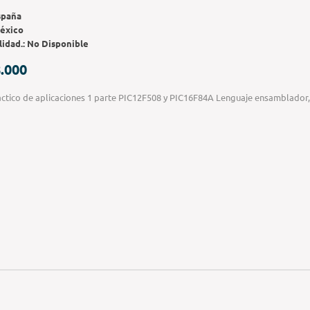
spaña
éxico
lidad.:
No Disponible
.000
ctico de aplicaciones 1 parte PIC12F508 y PIC16F84A Lenguaje ensamblador,