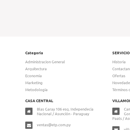
Categoria
SERVICIO
Administracion General
Historia
Arquitectura
Contactan
Economia
Ofertas
Marketing
Novedade
Metodologia
Términos 
CASA CENTRAL
VILLAMO
Blas Garay 106 esq. Independecia
Cam
Nacional / Asunción - Paraguay
Gon
Paats / As
ventas@etp.com.py
vil