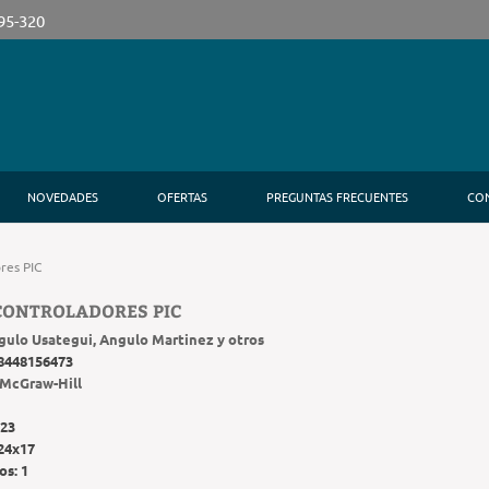
395-320
NOVEDADES
OFERTAS
PREGUNTAS FRECUENTES
CO
res PIC
CONTROLADORES PIC
gulo Usategui, Angulo Martinez y otros
8448156473
McGraw-Hill
23
24x17
os:
1