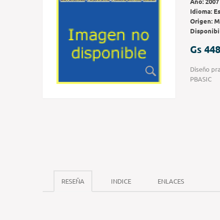
Año:
2007
Idioma:
E
Origen:
M
Disponibi
Gs 448
Diseño pra
PBASIC
RESEÑA
INDICE
ENLACES