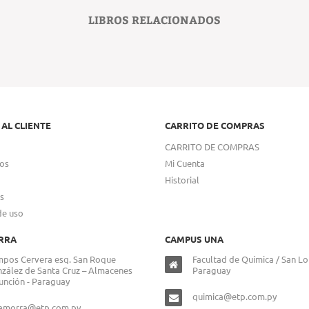
LIBROS RELACIONADOS
 AL CLIENTE
CARRITO DE COMPRAS
CARRITO DE COMPRAS
os
Mi Cuenta
Historial
s
de uso
RRA
CAMPUS UNA
pos Cervera esq. San Roque
Facultad de Química / San Lo
zález de Santa Cruz – Almacenes
Paraguay
unción - Paraguay
quimica@etp.com.py
lamorra@etp.com.py