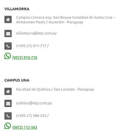
VILLAMORRA
Campos Cervera esq. San Roque González de Santa Cruz –
Almacenes Paats / Asunción - Paraguay
villamorra@etp.com.py
(+595-21) 611-717 /
(0972) 910-710
CAMPUS UNA
Facultad de Química / San Lorenzo - Paraguay
quimica@etp.com.py
(+595-21) 580-243 /
(0972) 112-563