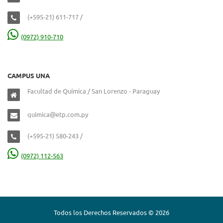
(+595-21) 611-717 /
(0972) 910-710
CAMPUS UNA
Facultad de Química / San Lorenzo - Paraguay
quimica@etp.com.py
(+595-21) 580-243 /
(0972) 112-563
Todos los Derechos Reservados © 2026