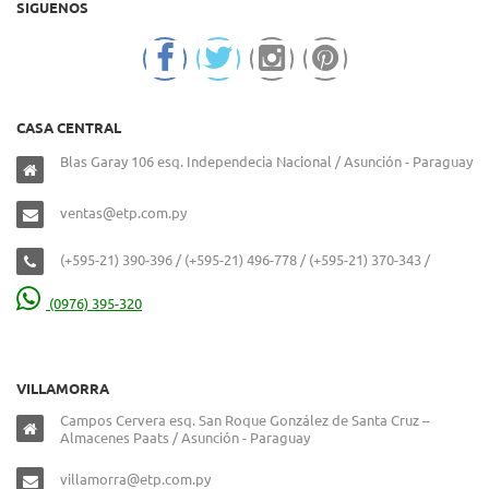
SIGUENOS
CASA CENTRAL
Blas Garay 106 esq. Independecia Nacional / Asunción - Paraguay
ventas@etp.com.py
(+595-21) 390-396 / (+595-21) 496-778 / (+595-21) 370-343 /
(0976) 395-320
VILLAMORRA
Campos Cervera esq. San Roque González de Santa Cruz –
Almacenes Paats / Asunción - Paraguay
villamorra@etp.com.py