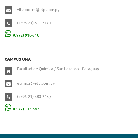
villamorra@etp.com.py
(+595-21) 611-717 /
(0972) 910-710
CAMPUS UNA
Facultad de Química / San Lorenzo - Paraguay
quimica@etp.com.py
(+595-21) 580-243 /
(0972) 112-563