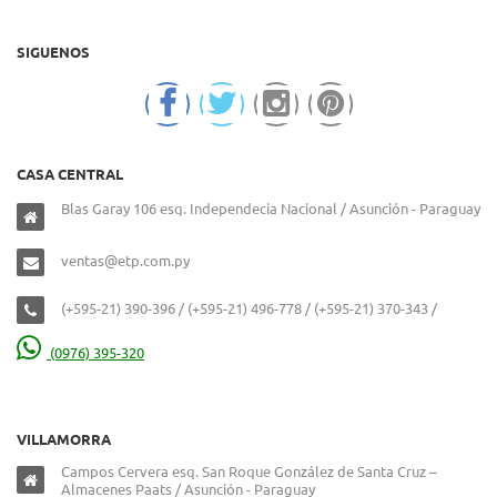
SIGUENOS
CASA CENTRAL
Blas Garay 106 esq. Independecia Nacional / Asunción - Paraguay
ventas@etp.com.py
(+595-21) 390-396 / (+595-21) 496-778 / (+595-21) 370-343 /
(0976) 395-320
VILLAMORRA
Campos Cervera esq. San Roque González de Santa Cruz –
Almacenes Paats / Asunción - Paraguay