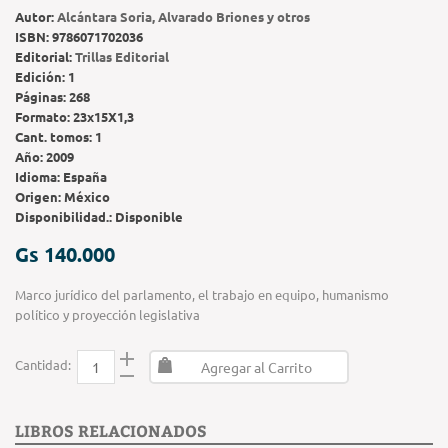
Autor:
Alcántara Soria, Alvarado Briones y otros
ISBN:
9786071702036
Editorial:
Trillas Editorial
Edición:
1
Páginas:
268
Formato:
23x15X1,3
Cant. tomos:
1
Año:
2009
Idioma:
España
Origen:
México
Disponibilidad.:
Disponible
Gs 140.000
Marco jurídico del parlamento, el trabajo en equipo, humanismo
político y proyección legislativa
Cantidad:
Agregar al Carrito
LIBROS RELACIONADOS