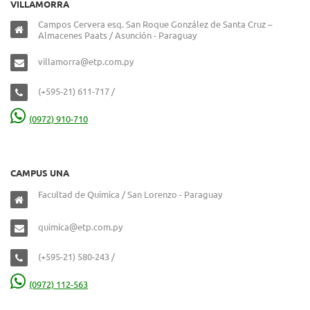
VILLAMORRA
Campos Cervera esq. San Roque González de Santa Cruz –
Almacenes Paats / Asunción - Paraguay
villamorra@etp.com.py
(+595-21) 611-717 /
(0972) 910-710
CAMPUS UNA
Facultad de Química / San Lorenzo - Paraguay
quimica@etp.com.py
(+595-21) 580-243 /
(0972) 112-563