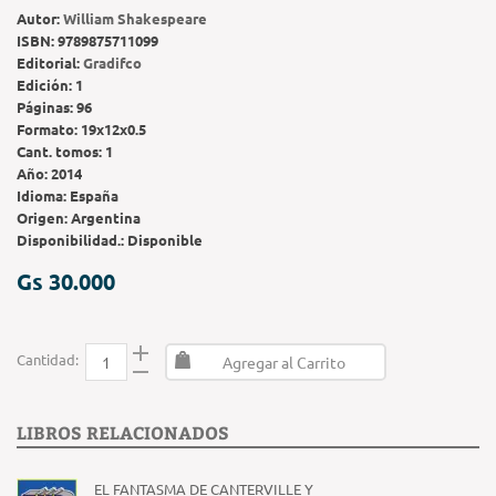
Autor:
William Shakespeare
ISBN:
9789875711099
Editorial:
Gradifco
Edición:
1
Páginas:
96
Formato:
19x12x0.5
Cant. tomos:
1
Año:
2014
Idioma:
España
Origen:
Argentina
Disponibilidad.:
Disponible
Gs 30.000
Cantidad:
Agregar al Carrito
LIBROS RELACIONADOS
EL FANTASMA DE CANTERVILLE Y