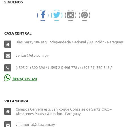
SIGUENOS
CASA CENTRAL
Blas Garay 106 esq. Independecia Nacional / Asunción - Paraguay
ventas@etp.com.py
(+595-21) 390-396 / (+595-21) 496-778 / (+595-21) 370-343 /
(0976) 395-320
VILLAMORRA
Campos Cervera esq. San Roque González de Santa Cruz –
Almacenes Paats / Asunción - Paraguay
villamorra@etp.com.py