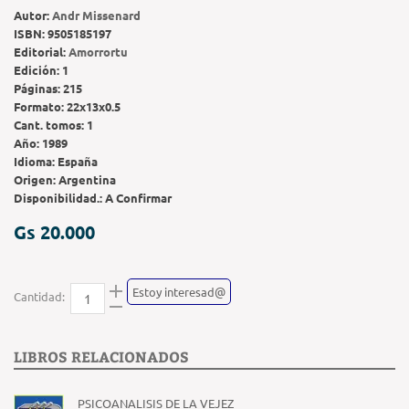
Autor:
Andr Missenard
ISBN:
9505185197
Editorial:
Amorrortu
Edición:
1
Páginas:
215
Formato:
22x13x0.5
Cant. tomos:
1
Año:
1989
Idioma:
España
Origen:
Argentina
Disponibilidad.:
A Confirmar
Gs 20.000
Estoy interesad@
Cantidad:
LIBROS RELACIONADOS
PSICOANALISIS DE LA VEJEZ