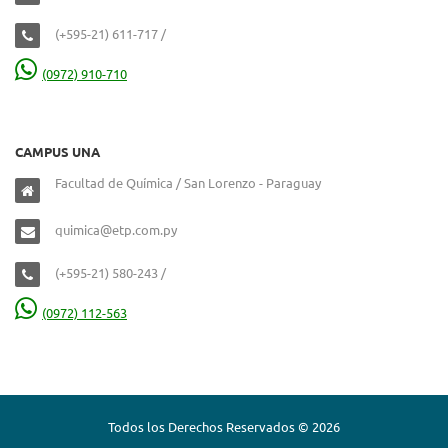
(+595-21) 611-717 /
(0972) 910-710
CAMPUS UNA
Facultad de Química / San Lorenzo - Paraguay
quimica@etp.com.py
(+595-21) 580-243 /
(0972) 112-563
Todos los Derechos Reservados © 2026