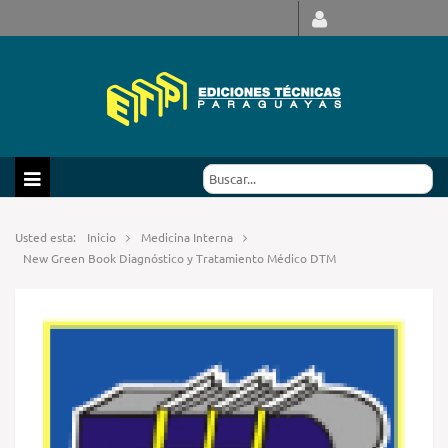
Usted esta:
Inicio
Medicina Interna
New Green Book Diagnóstico y Tratamiento Médico DTM