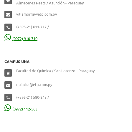
Almacenes Paats / Asunción - Paraguay
villamorra@etp.com.py
(+595-21) 611-717 /
(0972) 910-710
CAMPUS UNA
Facultad de Química / San Lorenzo - Paraguay
quimica@etp.com.py
(+595-21) 580-243 /
(0972) 112-563