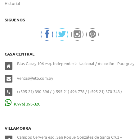
Historial
SIGUENOS
CASA CENTRAL
Blas Garay 106 esq. Independecia Nacional / Asunción - Paraguay
ventas@etp.com.py
(+595-21) 390-396 / (+595-21) 496-778 / (+595-21) 370-343 /
(0976) 395-320
VILLAMORRA
Campos Cervera esq. San Roque González de Santa Cruz –