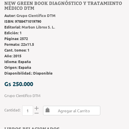
NEW GREEN BOOK DIAGNÓSTICO Y TRATAMIENTO
MÉDICO DTM
Autor:
Grupo Científico DTM
ISBN:
9788471019790
Editorial:
Marban Libros S. L.
Edición:
1
Páginas:
2572
Formato:
22x11.5
Cant. tomos:
1
Año:
2015
Idioma:
España
Origen:
España
Disponibilidad.:
Disponible
Gs 250.000
Grupo Científico DTM
Cantidad:
Agregar al Carrito
LIBROS RELACIONADOS