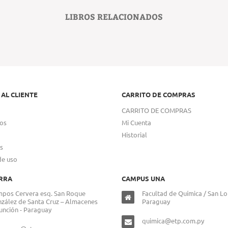
LIBROS RELACIONADOS
 AL CLIENTE
CARRITO DE COMPRAS
CARRITO DE COMPRAS
os
Mi Cuenta
Historial
s
de uso
RRA
CAMPUS UNA
pos Cervera esq. San Roque
Facultad de Química / San Lo
zález de Santa Cruz – Almacenes
Paraguay
unción - Paraguay
quimica@etp.com.py