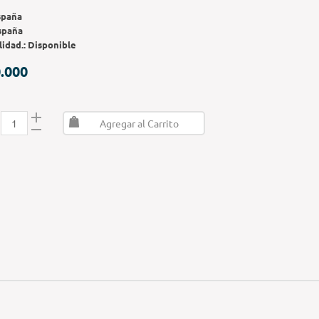
spaña
spaña
lidad.:
Disponible
.000
Agregar al Carrito