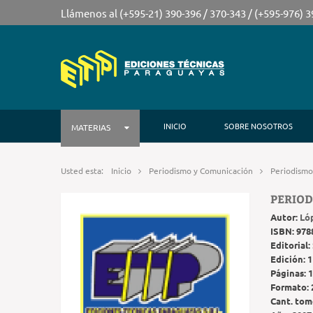
Llámenos al (+595-21) 390-396 / 370-343 / (+595-976) 
INICIO
SOBRE NOSOTROS
MATERIAS
Usted esta:
Inicio
Periodismo y Comunicación
Periodismo
PERIOD
Autor:
Ló
ISBN:
978
Editorial:
Edición:
1
Páginas:
1
Formato:
Cant. tom