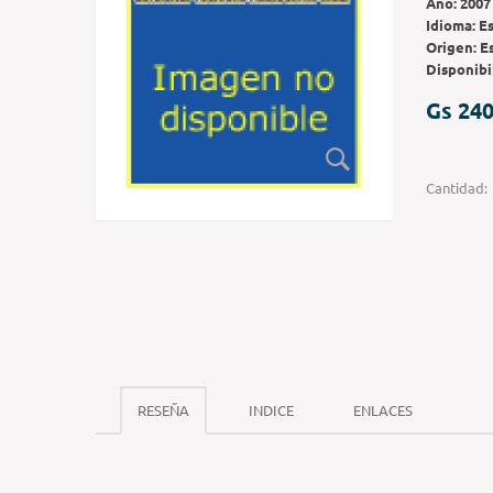
Año:
2007
Idioma:
E
Origen:
E
Disponibi
Gs 240
Cantidad:
RESEÑA
INDICE
ENLACES