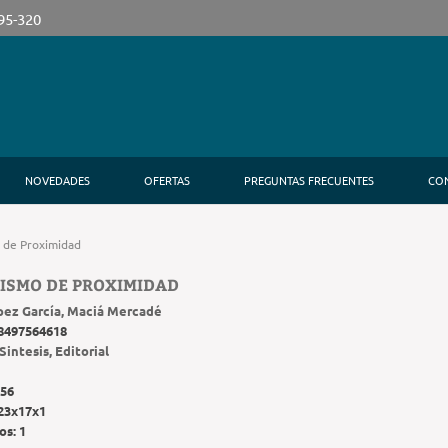
395-320
NOVEDADES
OFERTAS
PREGUNTAS FRECUENTES
CO
 de Proximidad
ISMO DE PROXIMIDAD
pez García, Maciá Mercadé
8497564618
Sintesis, Editorial
56
23x17x1
os:
1