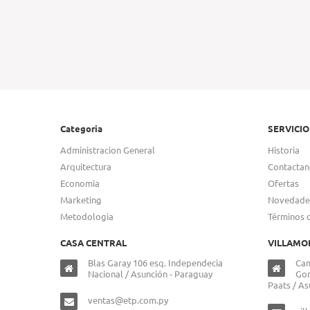
Categoria
SERVICIO
Administracion General
Historia
Arquitectura
Contactan
Economia
Ofertas
Marketing
Novedade
Metodologia
Términos 
CASA CENTRAL
VILLAMO
Blas Garay 106 esq. Independecia
Cam
Nacional / Asunción - Paraguay
Gon
Paats / As
ventas@etp.com.py