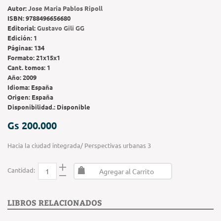
Autor:
Jose Maria Pablos Ripoll
ISBN:
9788496656680
Editorial:
Gustavo Gili GG
Edición:
1
Páginas:
134
Formato:
21x15x1
Cant. tomos:
1
Año:
2009
Idioma:
España
Origen:
España
Disponibilidad.:
Disponible
Gs 200.000
Hacia la ciudad integrada/ Perspectivas urbanas 3
Cantidad:
Agregar al Carrito
LIBROS RELACIONADOS