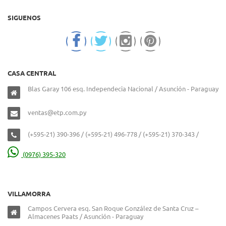
SIGUENOS
CASA CENTRAL
Blas Garay 106 esq. Independecia Nacional / Asunción - Paraguay
ventas@etp.com.py
(+595-21) 390-396 / (+595-21) 496-778 / (+595-21) 370-343 /
(0976) 395-320
VILLAMORRA
Campos Cervera esq. San Roque González de Santa Cruz –
Almacenes Paats / Asunción - Paraguay