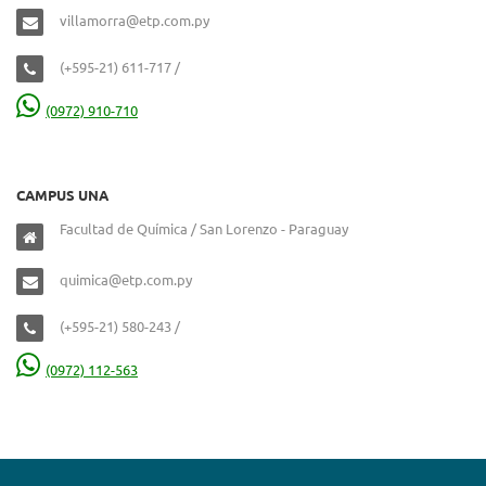
villamorra@etp.com.py
(+595-21) 611-717 /
(0972) 910-710
CAMPUS UNA
Facultad de Química / San Lorenzo - Paraguay
quimica@etp.com.py
(+595-21) 580-243 /
(0972) 112-563