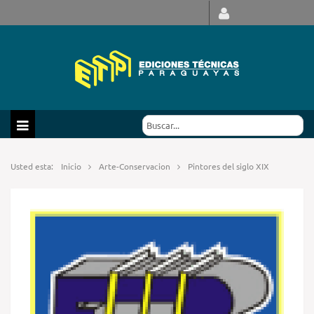
Usted esta:
Inicio
Arte-Conservacion
Pintores del siglo XIX