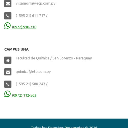
villamorra@etp.com.py
(+595-21) 611-717 /
(0972) 910-710
CAMPUS UNA
Facultad de Química / San Lorenzo - Paraguay
quimica@etp.com.py
(+595-21) 580-243 /
(0972) 112-563
Todos los Derechos Reservados © 2026