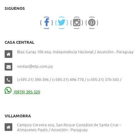
SIGUENOS
CASA CENTRAL
Blas Garay 106 esq. Independecia Nacional / Asunción - Paraguay
ventas@etp.com.py
(+595-21) 390-396 / (+595-21) 496-778 / (+595-21) 370-343 /
(0976) 395-320
VILLAMORRA
Campos Cervera esq. San Roque González de Santa Cruz –
Almacenes Paats / Asunción - Paraguay