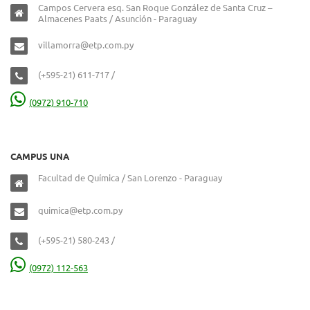
Campos Cervera esq. San Roque González de Santa Cruz –
Almacenes Paats / Asunción - Paraguay
villamorra@etp.com.py
(+595-21) 611-717 /
(0972) 910-710
CAMPUS UNA
Facultad de Química / San Lorenzo - Paraguay
quimica@etp.com.py
(+595-21) 580-243 /
(0972) 112-563