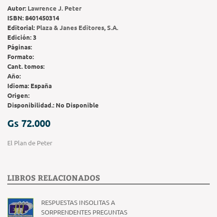
Autor:
Lawrence J. Peter
ISBN:
8401450314
Editorial:
Plaza & Janes Editores, S.A.
Edición:
3
Páginas:
Formato:
Cant. tomos:
Año:
Idioma:
España
Origen:
Disponibilidad.:
No Disponible
Gs 72.000
El Plan de Peter
LIBROS RELACIONADOS
RESPUESTAS INSOLITAS A
SORPRENDENTES PREGUNTAS