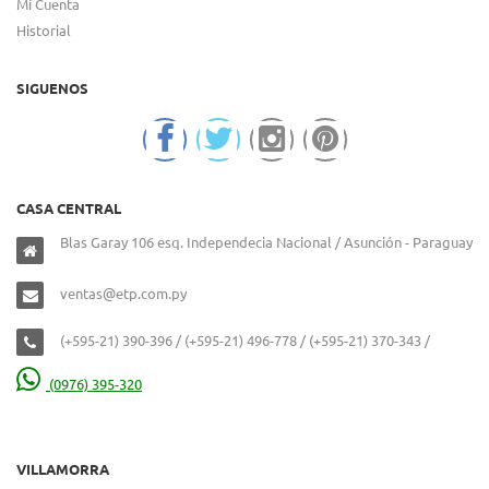
Mi Cuenta
Historial
SIGUENOS
CASA CENTRAL
Blas Garay 106 esq. Independecia Nacional / Asunción - Paraguay
ventas@etp.com.py
(+595-21) 390-396 / (+595-21) 496-778 / (+595-21) 370-343 /
(0976) 395-320
VILLAMORRA