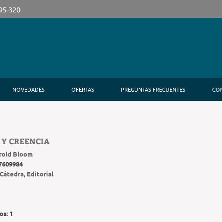
395-320
NOVEDADES
OFERTAS
PREGUNTAS FRECUENTES
CO
 Y CREENCIA
rold Bloom
7609984
Cátedra, Editorial
os:
1