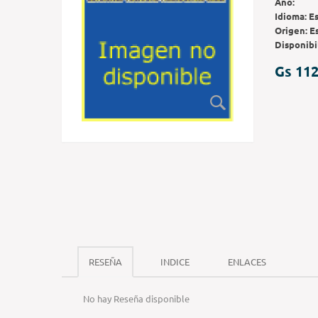
Año:
Idioma:
E
Origen:
E
Disponibi
Gs 112
RESEÑA
INDICE
ENLACES
No hay Reseña disponible