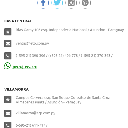
CASA CENTRAL
Blas Garay 106 esq. Independecia Nacional / Asunción - Paraguay
ventas@etp.com.py
(+595-21) 390-396 / (+595-21) 496-778 / (+595-21) 370-343 /
(0976) 395-320
VILLAMORRA
Campos Cervera esq. San Roque González de Santa Cruz –
Almacenes Paats / Asunción - Paraguay
villamorra@etp.com.py
(+595-21) 611-717 /