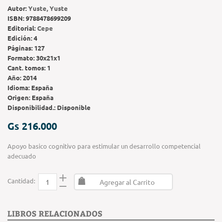
Autor:
Yuste, Yuste
ISBN:
9788478699209
Editorial:
Cepe
Edición:
4
Páginas:
127
Formato:
30x21x1
Cant. tomos:
1
Año:
2014
Idioma:
España
Origen:
España
Disponibilidad.:
Disponible
Gs 216.000
Apoyo basico cognitivo para estimular un desarrollo competencial
adecuado
Cantidad:
Agregar al Carrito
LIBROS RELACIONADOS