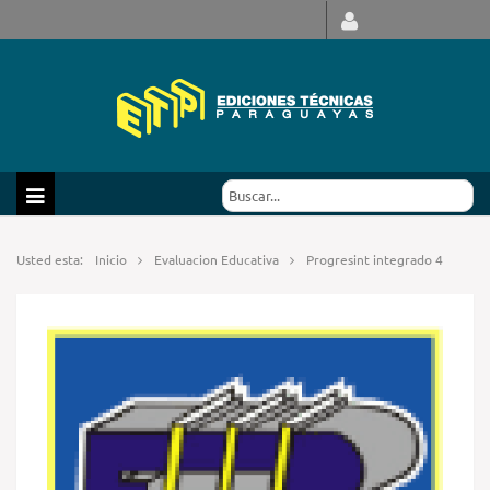
Usted esta:
Inicio
Evaluacion Educativa
Progresint integrado 4