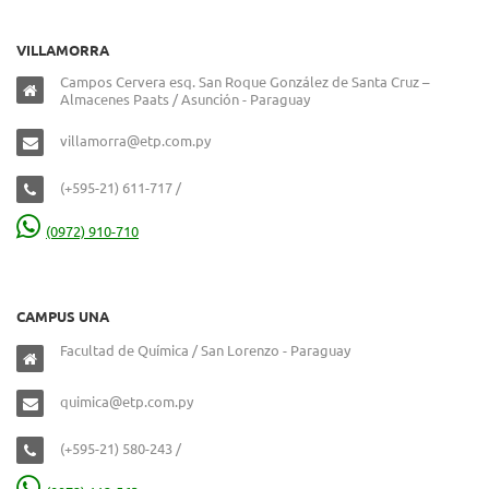
VILLAMORRA
Campos Cervera esq. San Roque González de Santa Cruz –
Almacenes Paats / Asunción - Paraguay
villamorra@etp.com.py
(+595-21) 611-717 /
(0972) 910-710
CAMPUS UNA
Facultad de Química / San Lorenzo - Paraguay
quimica@etp.com.py
(+595-21) 580-243 /