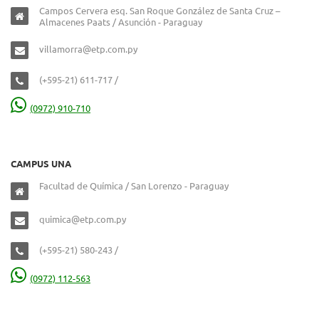
Campos Cervera esq. San Roque González de Santa Cruz –
Almacenes Paats / Asunción - Paraguay
villamorra@etp.com.py
(+595-21) 611-717 /
(0972) 910-710
CAMPUS UNA
Facultad de Química / San Lorenzo - Paraguay
quimica@etp.com.py
(+595-21) 580-243 /
(0972) 112-563